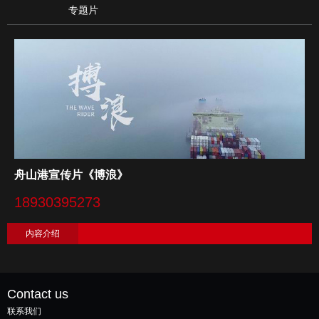
专题片
舟山港宣传片《博浪》
18930395273
内容介绍
Contact us
联系我们